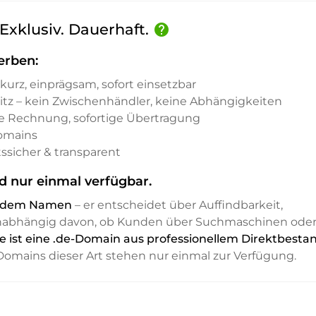
Exklusiv. Dauerhaft.
help
erben:
kurz, einprägsam, sofort einsetzbar
sitz – kein Zwischenhändler, keine Abhängigkeiten
e Rechnung, sofortige Übertragung
Domains
ssicher & transparent
d nur einmal verfügbar.
it dem Namen
– er entscheidet über Auffindbarkeit,
unabhängig davon, ob Kunden über Suchmaschinen ode
e ist eine .de-Domain aus professionellem Direktbesta
. Domains dieser Art stehen nur einmal zur Verfügung.