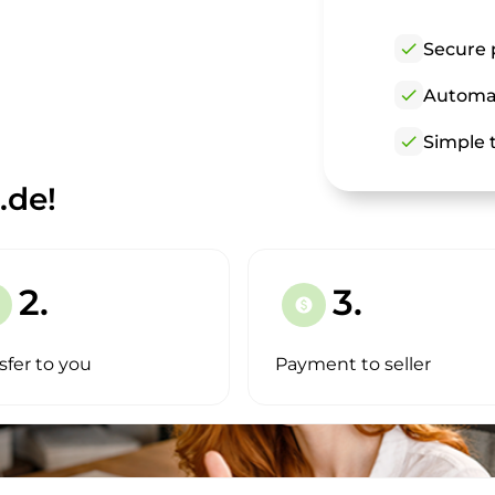
check
Secure 
check
Automat
check
Simple t
.de!
2.
3.
paid
sfer to you
Payment to seller