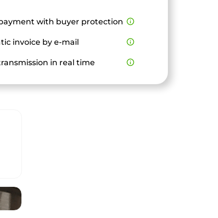
payment with buyer protection
info_outline
ic invoice by e-mail
info_outline
ransmission in real time
info_outline