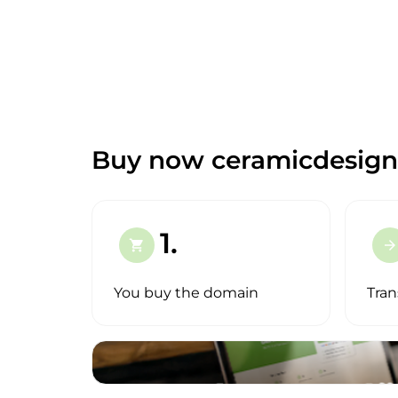
Buy now ceramicdesign
1.
shopping_cart
arrow_forward
You buy the domain
Tran