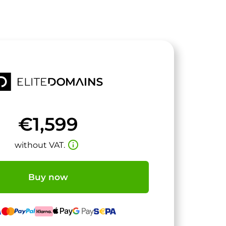
€1,599
info_outline
without VAT.
Buy now